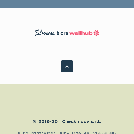
© 2016-25 | Checkmoov s.r.l.
P. IVA 13755581009 - R.E.A. 1470409 - Viale di Villa