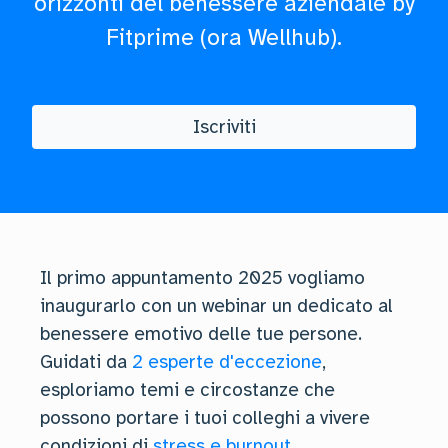
orizzonti del benessere aziendale by
Fitprime (ora Wellhub).
Iscriviti
Il primo appuntamento 2025 vogliamo
inaugurarlo con un webinar un dedicato al
benessere emotivo delle tue persone.
Guidati da
2 esperte d'eccezione
,
esploriamo temi e circostanze che
possono portare i tuoi colleghi a vivere
condizioni di
stress e burnout
.