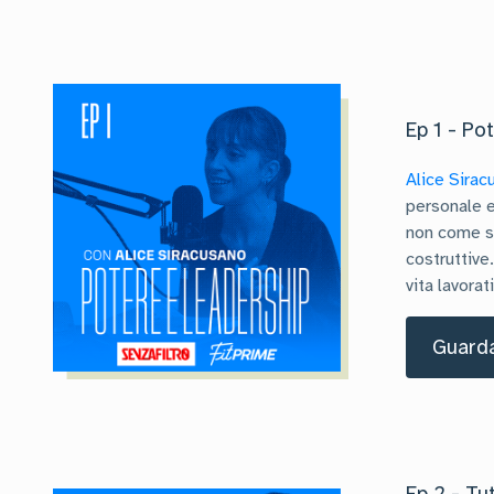
Ep 1 - Po
Alice Sirac
personale e
non come st
costruttive
vita lavora
Guarda