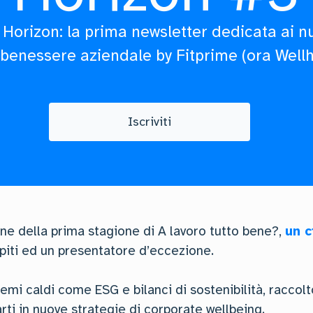
 Horizon: la prima newsletter dedicata ai nu
 benessere aziendale by Fitprime (ora Wellh
Iscriviti
ne della prima stagione di A lavoro tutto bene?,
un c
piti ed un presentatore d’eccezione.
mi caldi come ESG e bilanci di sostenibilità, raccol
rti in nuove strategie di corporate wellbeing.