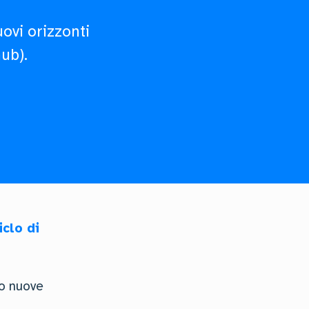
ovi orizzonti
ub).
iclo di
to nuove