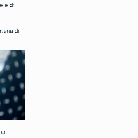
e e di
atena di
ean