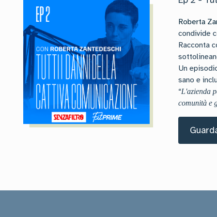
Ep 2 - Tu
Roberta Za
condivide c
Racconta co
sottolinean
Un episodio
sano e incl
“
L'azienda p
comunità e 
Guarda