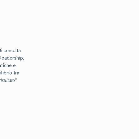
di crescita
 leadership,
ntiche e
librio tra
”
isultato