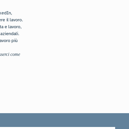
kedIn,
e il lavoro.
a e lavoro,
aziendali.
avoro più
esserci come