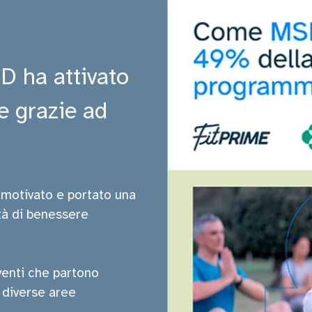
D ha attivato
e grazie ad
 motivato e portato una
tà di benessere
venti che partono
e diverse aree