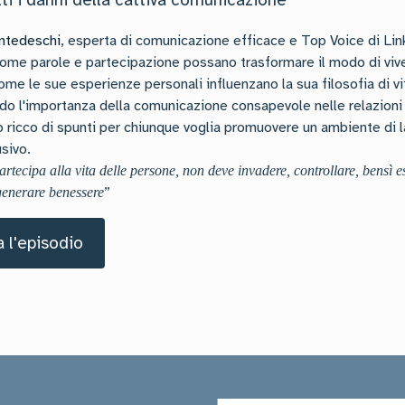
tti i danni della cattiva comunicazione
ntedeschi
, esperta di comunicazione efficace e Top Voice di Lin
ome parole e partecipazione possano trasformare il modo di viver
me le sue esperienze personali influenzano la sua filosofia di vit
do l'importanza della comunicazione consapevole nelle relazioni 
 ricco di spunti per chiunque voglia promuovere un ambiente di l
usivo.
artecipa alla vita delle persone, non deve invadere, controllare, bensì 
”
generare benessere
 l'episodio