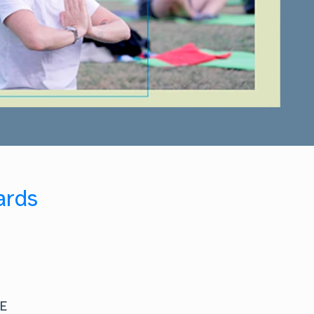
ards
UE